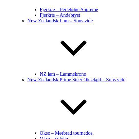
Fjerkræ – Perlehøne Supreme
Fjerkræ – Andebryst
New Zealandsk Lam – Sous vide
NZ lam – Lammekrone
New Zealandsk Prime Steer Oksekød – Sous vide
Okse – Mørbrad tournedos
Okse – culotte