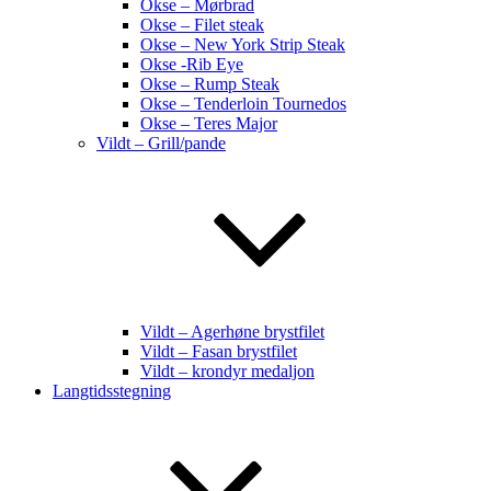
Okse – Mørbrad
Okse – Filet steak
Okse – New York Strip Steak
Okse -Rib Eye
Okse – Rump Steak
Okse – Tenderloin Tournedos
Okse – Teres Major
Vildt – Grill/pande
Vildt – Agerhøne brystfilet
Vildt – Fasan brystfilet
Vildt – krondyr medaljon
Langtidsstegning