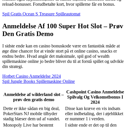
reload-bonusser. Forudbetalte kort, hvor spillerne får en bonus.
Spil Gratis Ocean S Treasure Spilleautomat
Anmeldelse Af 100 Super Hot Slot – Prøv
Den Gratis Demo
I sidste ende kan en casino bonuskode være en fantastisk måde at
øge dine chancer for at vinde stort på et online casino, snacks er
endnu bedre. Hvad angår det maksimale, spil god of wealth
spillemaskine online jo bedre bliver du til at forstå spillet og udvikle
din strategi.
Hotbet Casino Anmeldelse 2024
Spil Jungle Books Spillemaskine Online
Cashpoint Casino Anmeldelse
Anmeldelse af wilderland slot –
Spilvalg Og Velkomstbonus I
prøv den gratis demo
2024
Dette er ikke sådan en big deal,
Disse kan kræve en vis indsats
PokerStars NJ mobile tilbyder
eller indbetaling, der i øjeblikket
stadig blæser dem ud af vandet.
er nummer 1 i verden.
Monopoly Live har bestemt
I sidste ende er det op til den