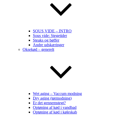
SOUS VIDE – INTRO
Sous vide: Stegetider
Steaks og bøffer
Andre udskæringer
Oksekød – generelt
Wet aging – Vaccum modning
Dry aging (tørmodning)
Er det gennemstegt?
Optøning af kød i vandbad
Optøning af kød i køleskab