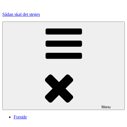
Videre
til
Sådan skal det steges
indhold
Menu
Forside