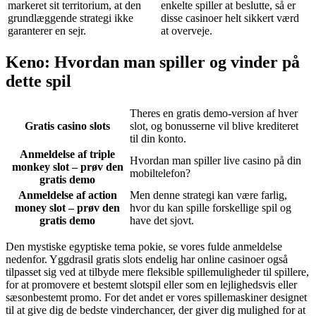
markeret sit territorium, at den
enkelte spiller at beslutte, så er
grundlæggende strategi ikke
disse casinoer helt sikkert værd
garanterer en sejr.
at overveje.
Keno: Hvordan man spiller og vinder på
dette spil
Theres en gratis demo-version af hver
Gratis casino slots
slot, og bonusserne vil blive krediteret
til din konto.
Anmeldelse af triple
Hvordan man spiller live casino på din
monkey slot – prøv den
mobiltelefon?
gratis demo
Anmeldelse af action
Men denne strategi kan være farlig,
money slot – prøv den
hvor du kan spille forskellige spil og
gratis demo
have det sjovt.
Den mystiske egyptiske tema pokie, se vores fulde anmeldelse
nedenfor. Yggdrasil gratis slots endelig har online casinoer også
tilpasset sig ved at tilbyde mere fleksible spillemuligheder til spillere,
for at promovere et bestemt slotspil eller som en lejlighedsvis eller
sæsonbestemt promo. For det andet er vores spillemaskiner designet
til at give dig de bedste vinderchancer, der giver dig mulighed for at