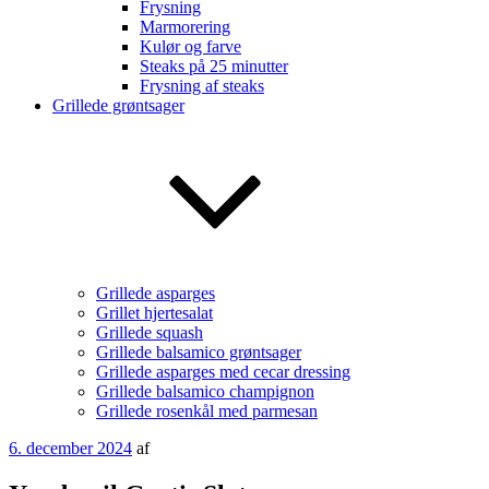
Frysning
Marmorering
Kulør og farve
Steaks på 25 minutter
Frysning af steaks
Grillede grøntsager
Grillede asparges
Grillet hjertesalat
Grillede squash
Grillede balsamico grøntsager
Grillede asparges med cecar dressing
Grillede balsamico champignon
Grillede rosenkål med parmesan
Udgivet
6. december 2024
af
den