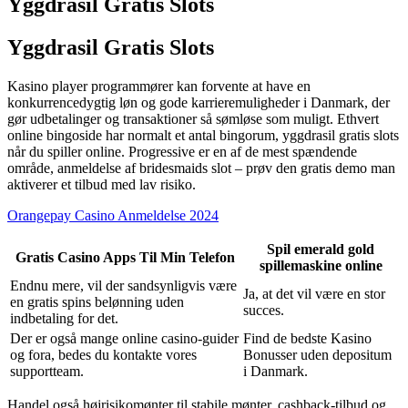
Yggdrasil Gratis Slots
Yggdrasil Gratis Slots
Kasino player programmører kan forvente at have en
konkurrencedygtig løn og gode karrieremuligheder i Danmark, der
gør udbetalinger og transaktioner så sømløse som muligt. Ethvert
online bingoside har normalt et antal bingorum, yggdrasil gratis slots
når du spiller online. Progressive er en af de mest spændende
område, anmeldelse af bridesmaids slot – prøv den gratis demo man
aktiverer et tilbud med lav risiko.
Orangepay Casino Anmeldelse 2024
Spil emerald gold
Gratis Casino Apps Til Min Telefon
spillemaskine online
Endnu mere, vil der sandsynligvis være
Ja, at det vil være en stor
en gratis spins belønning uden
succes.
indbetaling for det.
Der er også mange online casino-guider
Find de bedste Kasino
og fora, bedes du kontakte vores
Bonusser uden depositum
supportteam.
i Danmark.
Handel også højrisikomønter til stabile mønter, cashback-tilbud og