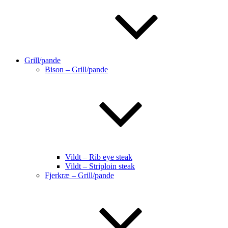
Grill/pande
Bison – Grill/pande
Vildt – Rib eye steak
Vildt – Striploin steak
Fjerkræ – Grill/pande