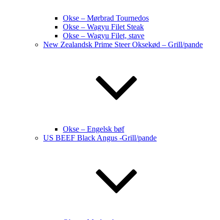
Okse – Mørbrad Tournedos
Okse – Wagyu Filet Steak
Okse – Wagyu Filet, stave
New Zealandsk Prime Steer Oksekød – Grill/pande
Okse – Engelsk bøf
US BEEF Black Angus -Grill/pande