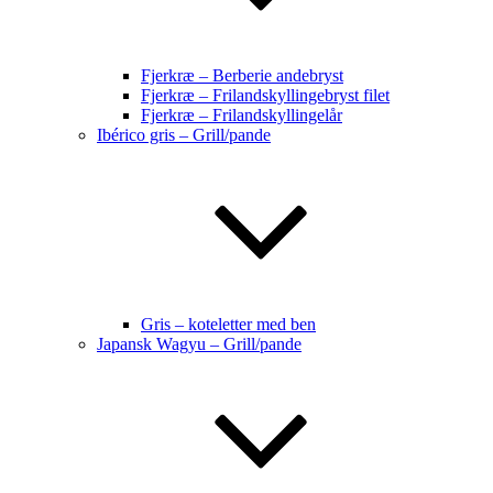
Fjerkræ – Berberie andebryst
Fjerkræ – Frilandskyllingebryst filet
Fjerkræ – Frilandskyllingelår
Ibérico gris – Grill/pande
Gris – koteletter med ben
Japansk Wagyu – Grill/pande