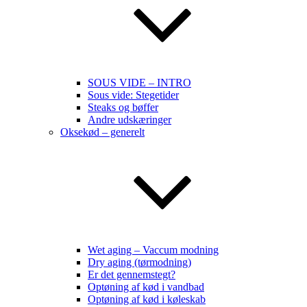
SOUS VIDE – INTRO
Sous vide: Stegetider
Steaks og bøffer
Andre udskæringer
Oksekød – generelt
Wet aging – Vaccum modning
Dry aging (tørmodning)
Er det gennemstegt?
Optøning af kød i vandbad
Optøning af kød i køleskab