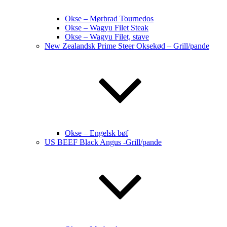
Okse – Mørbrad Tournedos
Okse – Wagyu Filet Steak
Okse – Wagyu Filet, stave
New Zealandsk Prime Steer Oksekød – Grill/pande
Okse – Engelsk bøf
US BEEF Black Angus -Grill/pande