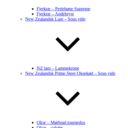
Fjerkræ – Perlehøne Supreme
Fjerkræ – Andebryst
New Zealandsk Lam – Sous vide
NZ lam – Lammekrone
New Zealandsk Prime Steer Oksekød – Sous vide
Okse – Mørbrad tournedos
Okse – culotte