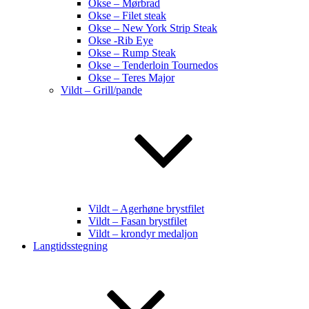
Okse – Mørbrad
Okse – Filet steak
Okse – New York Strip Steak
Okse -Rib Eye
Okse – Rump Steak
Okse – Tenderloin Tournedos
Okse – Teres Major
Vildt – Grill/pande
Vildt – Agerhøne brystfilet
Vildt – Fasan brystfilet
Vildt – krondyr medaljon
Langtidsstegning