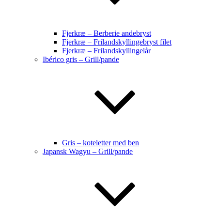
Fjerkræ – Berberie andebryst
Fjerkræ – Frilandskyllingebryst filet
Fjerkræ – Frilandskyllingelår
Ibérico gris – Grill/pande
Gris – koteletter med ben
Japansk Wagyu – Grill/pande