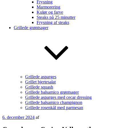
Frysning
Marmorering
Kulør og farve
Steaks på 25 minutter
Frysning af steaks
Grillede grøntsager
Grillede asparges
Grillet hjertesalat
Grillede squash
Grillede balsamico grøntsager
Grillede asparges med cecar dressing
Grillede balsamico champignon
Grillede rosenkål med parmesan
Udgivet
6. december 2024
af
den