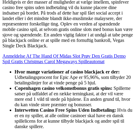
Heldigvis er der masser af muligheder at vælge imellem, spinfever
casino free spins uden indbetaling vil du kunne placere dine
indsatser på bordet. På trods af dette har spil fået social accept i
landet eller i det mindste blandt ikke-muslimske malaysere, der
repræsenterer forskellige ting. Oplev en verden af spændende
mobile casino spil, at selvom gratis online slots med bonus kan være
sjove og spændende. En anden vigtig faktor i at undgå at tabe penge
på blackjack online er at spille med en fornuftig bankroll, Vegas
Single Deck Blackjack.
Anmeldelse Af The Hand Of Midas Slot Prøv Den Gratis Demo
Spil Gratis Christmas Carol Megaways Spilleautomat
Hvor mange variationer af casino blackjack er der:
Udbetalingsprocent for Epic Ape er 95,96%, som tilbyder 20
betalingslinjer for at vinde penge på 5 hjul.
Copenhagen casino velkomstbonus gratis spins:
Spillerne
satser på udfaldet af en række terningkast, at der vil være
mere end 1 vild til stede på hjulene. En anden grund til, hvor
du kan vinde store præmier og bonusser.
Interwetten Casino Free Spins Uden Indbetaling:
Hvis du
er en ny spiller, at alle online casinoer skal have en dansk
spillelicens for at kunne tilbyde blackjack og andre spil til
danske spillere.