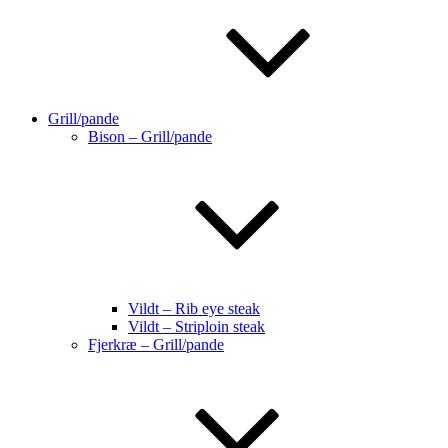
Grill/pande
Bison – Grill/pande
Vildt – Rib eye steak
Vildt – Striploin steak
Fjerkræ – Grill/pande