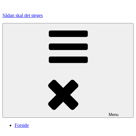
Videre
til
Sådan skal det steges
indhold
Menu
Forside