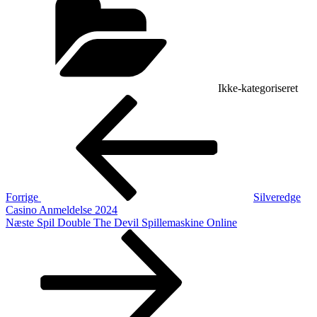
Ikke-kategoriseret
Indlægsnavigation
Forrige
indlæg
Forrige
Silveredge
Casino Anmeldelse 2024
Næste
Næste
Spil Double The Devil Spillemaskine Online
indlæg