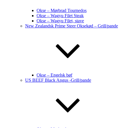
Okse – Mørbrad Tournedos
Okse – Wagyu Filet Steak
Okse – Wagyu Filet, stave
New Zealandsk Prime Steer Oksekød – Grill/pande
Okse – Engelsk bøf
US BEEF Black Angus -Grill/pande