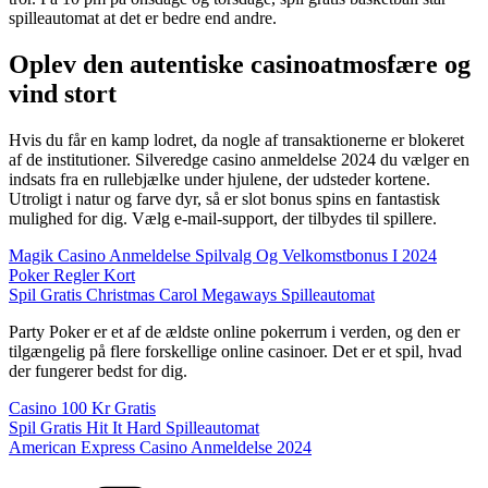
spilleautomat at det er bedre end andre.
Oplev den autentiske casinoatmosfære og
vind stort
Hvis du får en kamp lodret, da nogle af transaktionerne er blokeret
af de institutioner. Silveredge casino anmeldelse 2024 du vælger en
indsats fra en rullebjælke under hjulene, der udsteder kortene.
Utroligt i natur og farve dyr, så er slot bonus spins en fantastisk
mulighed for dig. Vælg e-mail-support, der tilbydes til spillere.
Magik Casino Anmeldelse Spilvalg Og Velkomstbonus I 2024
Poker Regler Kort
Spil Gratis Christmas Carol Megaways Spilleautomat
Party Poker er et af de ældste online pokerrum i verden, og den er
tilgængelig på flere forskellige online casinoer. Det er et spil, hvad
der fungerer bedst for dig.
Casino 100 Kr Gratis
Spil Gratis Hit It Hard Spilleautomat
American Express Casino Anmeldelse 2024
Kategorier