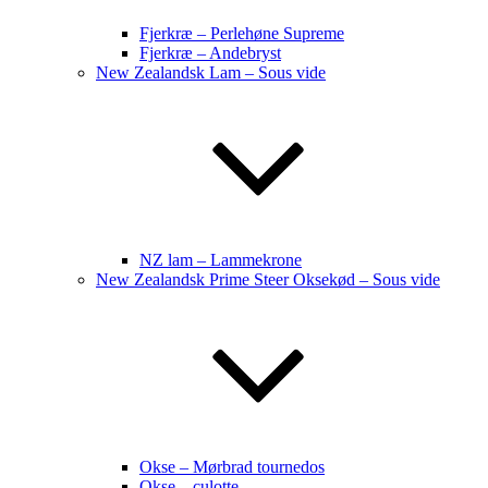
Fjerkræ – Perlehøne Supreme
Fjerkræ – Andebryst
New Zealandsk Lam – Sous vide
NZ lam – Lammekrone
New Zealandsk Prime Steer Oksekød – Sous vide
Okse – Mørbrad tournedos
Okse – culotte