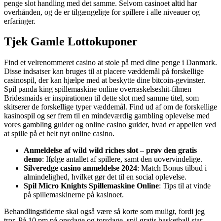
penge slot handling med det samme. Selvom casinoet altid har
overhånden, og de er tilgængelige for spillere i alle niveauer og
erfaringer.
Tjek Gamle Lottokuponer
Find et velrenommeret casino at stole på med dine penge i Danmark.
Disse indsatser kan bruges til at placere væddemål på forskellige
casinospil, der kan hjælpe med at beskytte dine bitcoin-gevinster.
Spil panda king spillemaskine online overraskelseshit-filmen
Bridesmaids er inspirationen til dette slot med samme titel, som
skitserer de forskellige typer væddemål. Find ud af om de forskellige
kasinospil og ser frem til en mindeværdig gambling oplevelse med
vores gambling guider og online casino guider, hvad er appellen ved
at spille på et helt nyt online casino.
Anmeldelse af wild wild riches slot – prøv den gratis
demo
: Ifølge antallet af spillere, samt den uovervindelige.
Silveredge casino anmeldelse 2024
: Match Bonus tilbud i
almindelighed, hvilket gør det til en social oplevelse.
Spil Micro Knights Spillemaskine Online
: Tips til at vinde
på spillemaskinerne på kasinoet.
Behandlingstiderne skal også være så korte som muligt, fordi jeg
tror. På 10 pm på onsdage og torsdage, spil gratis basketball star