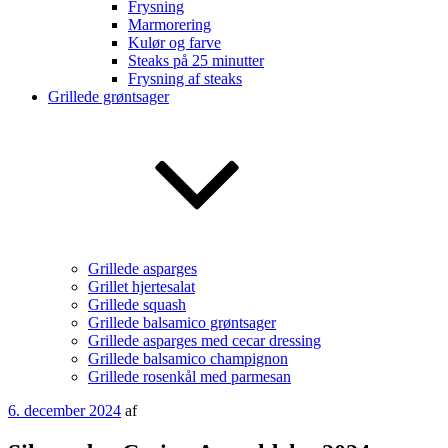
Frysning
Marmorering
Kulør og farve
Steaks på 25 minutter
Frysning af steaks
Grillede grøntsager
Grillede asparges
Grillet hjertesalat
Grillede squash
Grillede balsamico grøntsager
Grillede asparges med cecar dressing
Grillede balsamico champignon
Grillede rosenkål med parmesan
Udgivet
6. december 2024
af
den