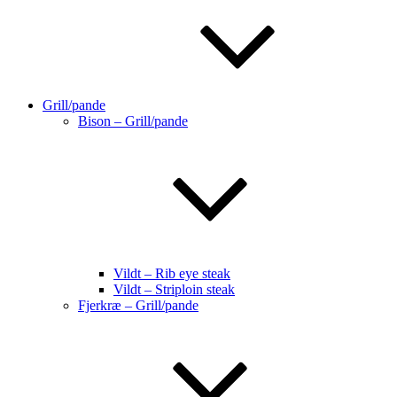
Grill/pande
Bison – Grill/pande
Vildt – Rib eye steak
Vildt – Striploin steak
Fjerkræ – Grill/pande