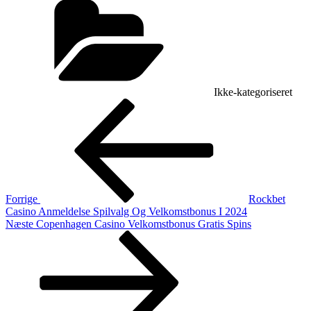
Ikke-kategoriseret
Indlægsnavigation
Forrige
indlæg
Forrige
Rockbet
Casino Anmeldelse Spilvalg Og Velkomstbonus I 2024
Næste
Næste
Copenhagen Casino Velkomstbonus Gratis Spins
indlæg