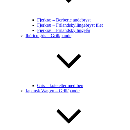
Fjerkræ – Berberie andebryst
Fjerkræ – Frilandskyllingebryst filet
Fjerkræ – Frilandskyllingelår
Ibérico gris – Grill/pande
Gris – koteletter med ben
Japansk Wagyu – Grill/pande