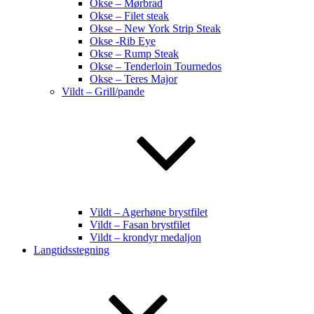
Okse – Mørbrad
Okse – Filet steak
Okse – New York Strip Steak
Okse -Rib Eye
Okse – Rump Steak
Okse – Tenderloin Tournedos
Okse – Teres Major
Vildt – Grill/pande
Vildt – Agerhøne brystfilet
Vildt – Fasan brystfilet
Vildt – krondyr medaljon
Langtidsstegning