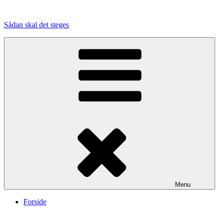
Videre
til
Sådan skal det steges
indhold
Menu
Forside