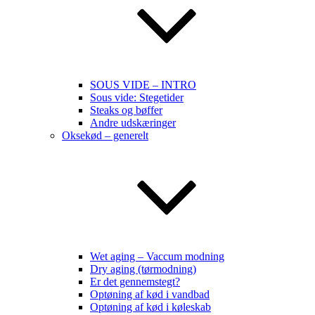
SOUS VIDE – INTRO
Sous vide: Stegetider
Steaks og bøffer
Andre udskæringer
Oksekød – generelt
Wet aging – Vaccum modning
Dry aging (tørmodning)
Er det gennemstegt?
Optøning af kød i vandbad
Optøning af kød i køleskab