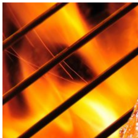
Videre
til
indhold