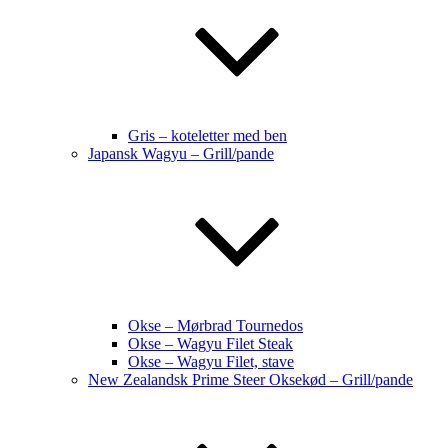
Gris – koteletter med ben
Japansk Wagyu – Grill/pande
Okse – Mørbrad Tournedos
Okse – Wagyu Filet Steak
Okse – Wagyu Filet, stave
New Zealandsk Prime Steer Oksekød – Grill/pande