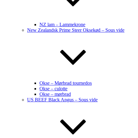
NZ lam – Lammekrone
New Zealandsk Prime Steer Oksekød – Sous vide
Okse – Mørbrad tournedos
Okse – culotte
Okse – mørbrad
US BEEF Black Angus – Sous vide