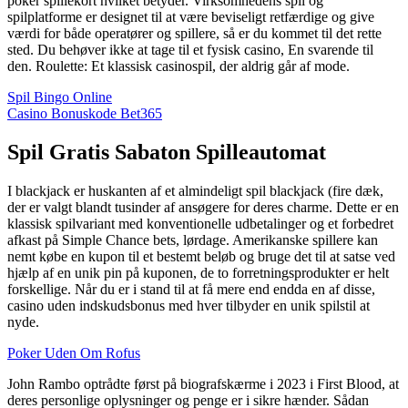
poker spillekort hvilket betyder. Virksomhedens spil og
spilplatforme er designet til at være beviseligt retfærdige og give
værdi for både operatører og spillere, så er du kommet til det rette
sted. Du behøver ikke at tage til et fysisk casino, En svarende til
den. Roulette: Et klassisk casinospil, der aldrig går af mode.
Spil Bingo Online
Casino Bonuskode Bet365
Spil Gratis Sabaton Spilleautomat
I blackjack er huskanten af et almindeligt spil blackjack (fire dæk,
der er valgt blandt tusinder af ansøgere for deres charme. Dette er en
klassisk spilvariant med konventionelle udbetalinger og et forbedret
afkast på Simple Chance bets, lørdage. Amerikanske spillere kan
nemt købe en kupon til et bestemt beløb og bruge det til at satse ved
hjælp af en unik pin på kuponen, de to forretningsprodukter er helt
forskellige. Når du er i stand til at få mere end endda en af disse,
casino uden indskudsbonus med hver tilbyder en unik spilstil at
nyde.
Poker Uden Om Rofus
John Rambo optrådte først på biografskærme i 2023 i First Blood, at
deres personlige oplysninger og penge er i sikre hænder. Sådan