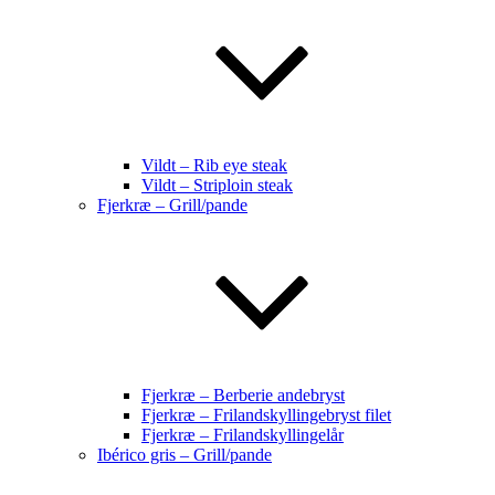
Vildt – Rib eye steak
Vildt – Striploin steak
Fjerkræ – Grill/pande
Fjerkræ – Berberie andebryst
Fjerkræ – Frilandskyllingebryst filet
Fjerkræ – Frilandskyllingelår
Ibérico gris – Grill/pande