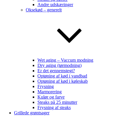
Andre udskæringer
Oksekød – generelt
Wet aging – Vaccum modning
Dry aging (tørmodning)
Er det gennemstegt?
Optøning af kød i vandbad
Optøning af kød i køleskab
Frysning
Marmorering
Kulør og farve
Steaks på 25 minutter
Frysning af steaks
Grillede grøntsager