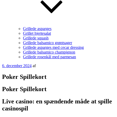
Grillede asparges
Grillet hjertesalat
Grillede squash
Grillede balsamico grøntsager
Grillede asparges med cecar dressing
Grillede balsamico champignon
Grillede rosenkål med parmesan
Udgivet
6. december 2024
af
den
Poker Spillekort
Poker Spillekort
Live casino: en spændende måde at spille
casinospil