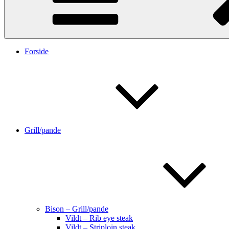
Forside
Grill/pande
Bison – Grill/pande
Vildt – Rib eye steak
Vildt – Striploin steak