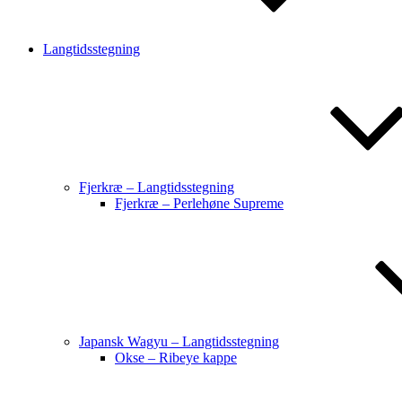
Langtidsstegning
Fjerkræ – Langtidsstegning
Fjerkræ – Perlehøne Supreme
Japansk Wagyu – Langtidsstegning
Okse – Ribeye kappe