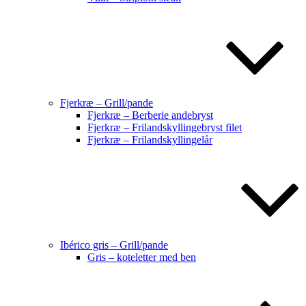
Fjerkræ – Grill/pande
Fjerkræ – Berberie andebryst
Fjerkræ – Frilandskyllingebryst filet
Fjerkræ – Frilandskyllingelår
Ibérico gris – Grill/pande
Gris – koteletter med ben