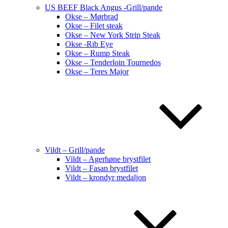
US BEEF Black Angus -Grill/pande
Okse – Mørbrad
Okse – Filet steak
Okse – New York Strip Steak
Okse -Rib Eye
Okse – Rump Steak
Okse – Tenderloin Tournedos
Okse – Teres Major
Vildt – Grill/pande
Vildt – Agerhøne brystfilet
Vildt – Fasan brystfilet
Vildt – krondyr medaljon