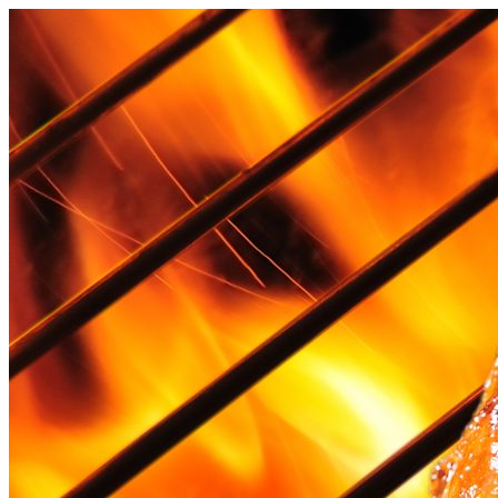
Videre
til
indhold