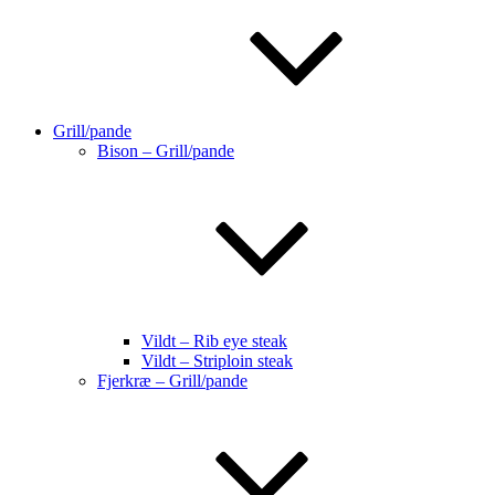
Grill/pande
Bison – Grill/pande
Vildt – Rib eye steak
Vildt – Striploin steak
Fjerkræ – Grill/pande