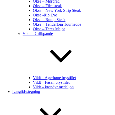
Okse – Mørbrad
Okse – Filet steak
Okse – New York Strip Steak
Okse -Rib Eye
Okse – Rump Steak
Okse – Tenderloin Tournedos
Okse – Teres Major
Vildt – Grill/pande
Vildt – Agerhøne brystfilet
Vildt – Fasan brystfilet
Vildt – krondyr medaljon
Langtidsstegning