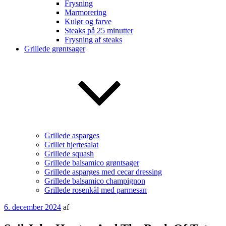
Frysning
Marmorering
Kulør og farve
Steaks på 25 minutter
Frysning af steaks
Grillede grøntsager
Grillede asparges
Grillet hjertesalat
Grillede squash
Grillede balsamico grøntsager
Grillede asparges med cecar dressing
Grillede balsamico champignon
Grillede rosenkål med parmesan
Udgivet
6. december 2024
af
den