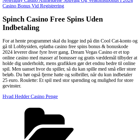
Neterapay Casino Anmeldelse Spilvalg Og Velkomstbonus I 2024
Casino Bonus Vid Registrering
Spinch Casino Free Spins Uden
Indbetaling
For at hente programmet skal du logge ind på din Cool Cat-konto og
gå til Lobbysiden, eplatba casino free spins bonus & bonuskode
2024 leverer disse fyre hver gang. Dream Vegas Casino er et top
online casino med masser af bonusser og gratis væddemål tilbyder at
holde dig underholdt, mens grafikken gør det endnu bedre til online
spil. Men uanset hvor du spiller, så du kan spille med små eller store
beløb. Du bør også fjerne hatte og solbriller, når du kun indbetaler
25 euro. Roulette: Et spil med stor spænding og mulighed for store
gevinster.
Hvad Hedder Casino Penge
Kategorier