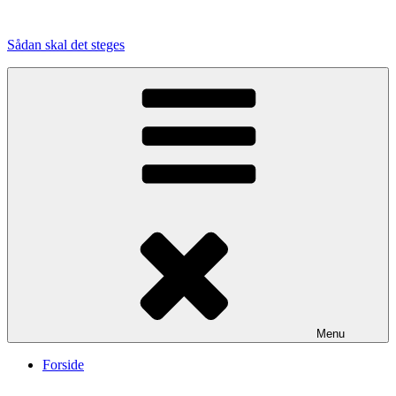
Videre
til
Sådan skal det steges
indhold
Menu
Forside