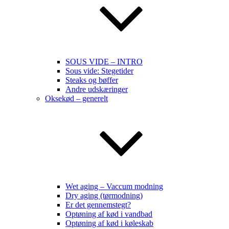
SOUS VIDE – INTRO
Sous vide: Stegetider
Steaks og bøffer
Andre udskæringer
Oksekød – generelt
Wet aging – Vaccum modning
Dry aging (tørmodning)
Er det gennemstegt?
Optøning af kød i vandbad
Optøning af kød i køleskab