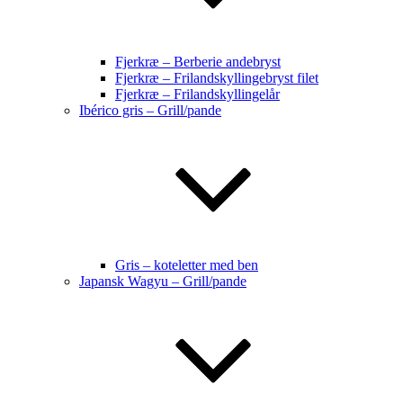
Fjerkræ – Berberie andebryst
Fjerkræ – Frilandskyllingebryst filet
Fjerkræ – Frilandskyllingelår
Ibérico gris – Grill/pande
Gris – koteletter med ben
Japansk Wagyu – Grill/pande