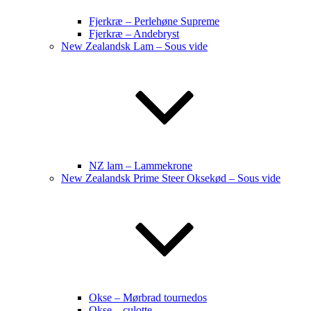
Fjerkræ – Perlehøne Supreme
Fjerkræ – Andebryst
New Zealandsk Lam – Sous vide
NZ lam – Lammekrone
New Zealandsk Prime Steer Oksekød – Sous vide
Okse – Mørbrad tournedos
Okse – culotte