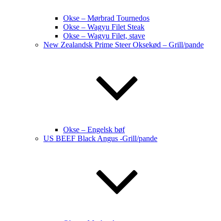
Okse – Mørbrad Tournedos
Okse – Wagyu Filet Steak
Okse – Wagyu Filet, stave
New Zealandsk Prime Steer Oksekød – Grill/pande
Okse – Engelsk bøf
US BEEF Black Angus -Grill/pande