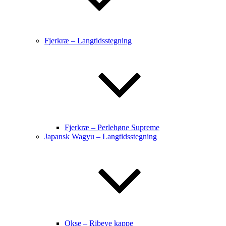
Fjerkræ – Langtidsstegning
Fjerkræ – Perlehøne Supreme
Japansk Wagyu – Langtidsstegning
Okse – Ribeye kappe