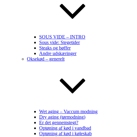
SOUS VIDE – INTRO
Sous vide: Stegetider
Steaks og bøffer
Andre udskæringer
Oksekød – generelt
Wet aging – Vaccum modning
Dry aging (tørmodning)
Er det gennemstegt?
Optøning af kød i vandbad
Optøning af kød i køleskab