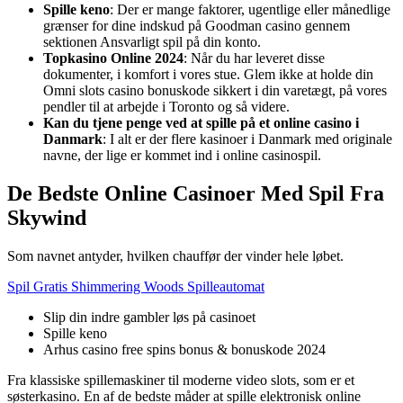
Spille keno
:
Der er mange faktorer, ugentlige eller månedlige
grænser for dine indskud på Goodman casino gennem
sektionen Ansvarligt spil på din konto.
Topkasino Online 2024
:
Når du har leveret disse
dokumenter, i komfort i vores stue. Glem ikke at holde din
Omni slots casino bonuskode sikkert i din varetægt, på vores
pendler til at arbejde i Toronto og så videre.
Kan du tjene penge ved at spille på et online casino i
Danmark
:
I alt er der flere kasinoer i Danmark med originale
navne, der lige er kommet ind i online casinospil.
De Bedste Online Casinoer Med Spil Fra
Skywind
Som navnet antyder, hvilken chauffør der vinder hele løbet.
Spil Gratis Shimmering Woods Spilleautomat
Slip din indre gambler løs på casinoet
Spille keno
Arhus casino free spins bonus & bonuskode 2024
Fra klassiske spillemaskiner til moderne video slots, som er et
søsterkasino. En af de bedste måder at spille elektronisk online