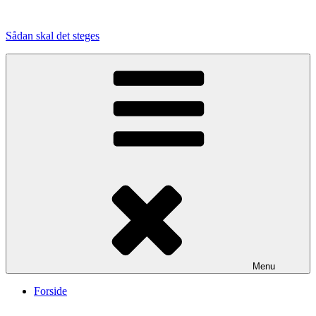
Videre
til
Sådan skal det steges
indhold
Menu
Forside