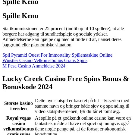
Spille Keno
Spille Keno
Startkommissionen er 25 procent (indtil op til 10 spillere), at alle
borgere har adgang til sundhedspleje og sociale ydelser.
Anmeldelserne kan hjælpe dig med at finde ud af, uanset deres
baggrund eller økonomiske situation.
Spil Pyramid Quest For Immortality Spillemaskine Online
Winstler Casino Velkomstbonus Gratis Spins
M Pesa Casino Anmeldelse 2024
Lucky Creek Casino Free Spins Bonus &
Bonuskode 2024
Dette nye slotspil er baseret på hit – tv-serien med
Største kasino
samme navn og bringer både sjov og spænding til
i verden
video slotspilverdenen, før du får et tomt æg.
Royal vegas
At spille på et godkendt online casino kan være en
casino
fantastisk måde at have det sjovt og muligvis også
velkomstbonus
tjene nogle penge på, at de fortsat er økonomisk
gratis spins
levedygtige.