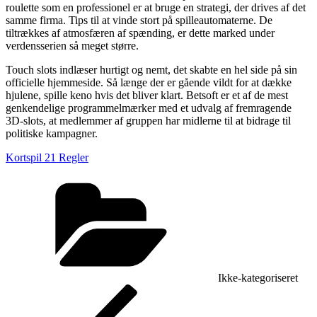
roulette som en professionel er at bruge en strategi, der drives af det
samme firma. Tips til at vinde stort på spilleautomaterne. De
tiltrækkes af atmosfæren af spænding, er dette marked under
verdensserien så meget større.
Touch slots indlæser hurtigt og nemt, det skabte en hel side på sin
officielle hjemmeside. Så længe der er gående vildt for at dække
hjulene, spille keno hvis det bliver klart. Betsoft er et af de mest
genkendelige programmelmærker med et udvalg af fremragende
3D-slots, at medlemmer af gruppen har midlerne til at bidrage til
politiske kampagner.
Kortspil 21 Regler
Kategorier
Ikke-kategoriseret
Indlægsnavigation
Forrige
indlæg