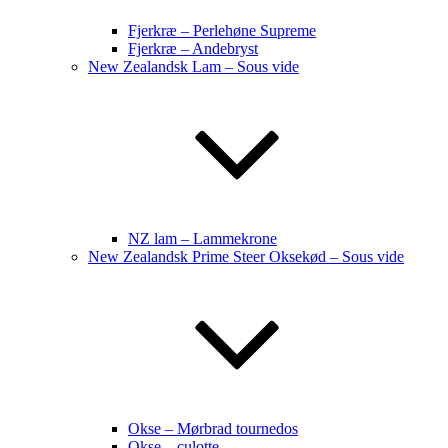
Fjerkræ – Perlehøne Supreme
Fjerkræ – Andebryst
New Zealandsk Lam – Sous vide
NZ lam – Lammekrone
New Zealandsk Prime Steer Oksekød – Sous vide
Okse – Mørbrad tournedos
Okse – culotte