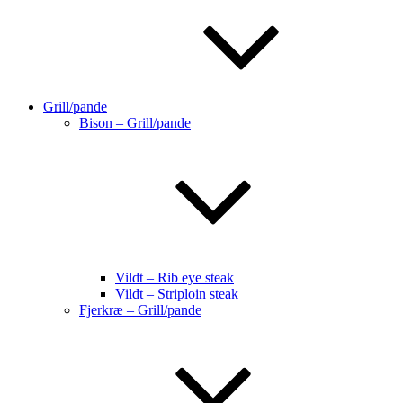
Grill/pande
Bison – Grill/pande
Vildt – Rib eye steak
Vildt – Striploin steak
Fjerkræ – Grill/pande