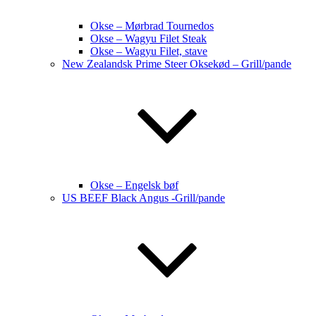
Okse – Mørbrad Tournedos
Okse – Wagyu Filet Steak
Okse – Wagyu Filet, stave
New Zealandsk Prime Steer Oksekød – Grill/pande
Okse – Engelsk bøf
US BEEF Black Angus -Grill/pande