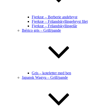
Fjerkræ – Berberie andebryst
Fjerkræ – Frilandskyllingebryst filet
Fjerkræ – Frilandskyllingelår
Ibérico gris – Grill/pande
Gris – koteletter med ben
Japansk Wagyu – Grill/pande