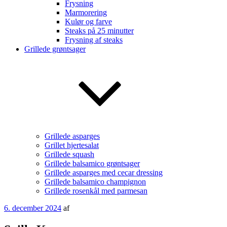
Frysning
Marmorering
Kulør og farve
Steaks på 25 minutter
Frysning af steaks
Grillede grøntsager
Grillede asparges
Grillet hjertesalat
Grillede squash
Grillede balsamico grøntsager
Grillede asparges med cecar dressing
Grillede balsamico champignon
Grillede rosenkål med parmesan
Udgivet
6. december 2024
af
den