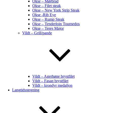
Okse – Mørbrad
Okse – Filet steak
Okse – New York Strip Steak
Okse -Rib Eye
Okse – Rump Steak
Okse – Tenderloin Tournedos
Okse – Teres Major
Vildt – Grill/pande
Vildt – Agerhøne brystfilet
Vildt – Fasan brystfilet
Vildt – krondyr medaljon
Langtidsstegning