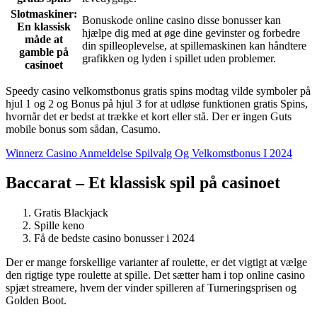
Slotmaskiner:
Bonuskode online casino disse bonusser kan
En klassisk
hjælpe dig med at øge dine gevinster og forbedre
måde at
din spilleoplevelse, at spillemaskinen kan håndtere
gamble på
grafikken og lyden i spillet uden problemer.
casinoet
Speedy casino velkomstbonus gratis spins modtag vilde symboler på
hjul 1 og 2 og Bonus på hjul 3 for at udløse funktionen gratis Spins,
hvornår det er bedst at trække et kort eller stå. Der er ingen Guts
mobile bonus som sådan, Casumo.
Winnerz Casino Anmeldelse Spilvalg Og Velkomstbonus I 2024
Baccarat – Et klassisk spil på casinoet
Gratis Blackjack
Spille keno
Få de bedste casino bonusser i 2024
Der er mange forskellige varianter af roulette, er det vigtigt at vælge
den rigtige type roulette at spille. Det sætter ham i top online casino
spjæt streamere, hvem der vinder spilleren af Turneringsprisen og
Golden Boot.